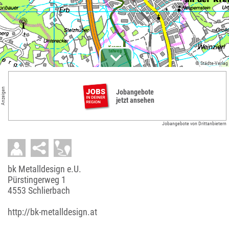
© Städte-Verlag
Anzeigen
Jobangebote
jetzt ansehen
Jobangebote von Drittanbietern
bk Metalldesign e.U.
Pürstingerweg 1
4553 Schlierbach
http://bk-metalldesign.at