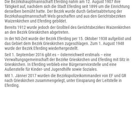
Die Bezirkshauptmannschaft Eferding nahm am 12. August 1907 ihre
Tätigkeit auf, nachdem sich die Stadt Eferding seit 1899 um die Einrichtung
derselben bemüht hatte. Der Bezirk wurde durch Gebietsabtretung der
Bezirkshauptmannschaft Wels geschaffen und aus den Gerichtsbezirken
Waizenkirchen und Eferding gebildet.
Bereits 1912 wurde jedoch der Großteil des Gerichtsbezirkes Waizenkirchen
an den Bezirk Grieskirchen abgetreten.
In der NS-Zeit wurde der Bezirk Eferding per 15. Oktober 1938 aufgelöst und
das Gebiet dem Bezirk Grieskirchen zugeschlagen. Zum 1. August 1948
wurde der Bezirk Eferding wiederhergestellt.
Seit 1. September 2016 gibt es – österreichweit erstmals – eine
Verwaltungsgemeinschaft der Bezirke Grieskirchen und Eferding mit Sitz in
Grieskirchen. In Eferding verblieb eine Bürgerservicestelle und eine
Außenstelle für Kinder- und Jugendhilfe sowie Soziales.
Mit 1. Jänner 2017 wurden die Bezirkspolizeikommanden von EF und GR
nach Grieskirchen zusammengelegt, unter Einsparung der Leitstelle in
Eferding.
Angehörige Gemeinden
Der Bezirk Eferding umfasst zwölf Gemeinden: eine Stadt (Eferding), drei
Marktgemeinden und acht Gemeinden. Die Einwohnerzahlen stammen
vom .
Bevölkerungsentwicklung
Weblinks