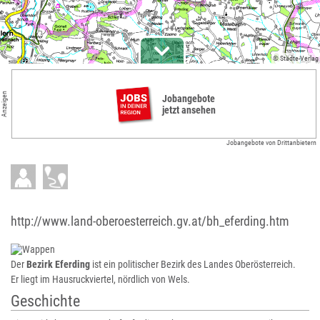
© Städte-Verlag
Anzeigen
Jobangebote
jetzt ansehen
Jobangebote von Drittanbietern
http://www.land-oberoesterreich.gv.at/bh_eferding.htm
Der
Bezirk Eferding
ist ein politischer Bezirk des Landes Oberösterreich.
Er liegt im Hausruckviertel, nördlich von Wels.
Geschichte