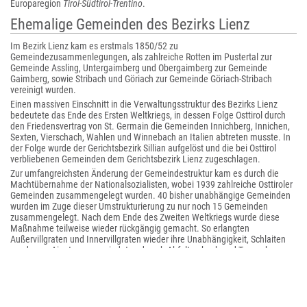
Europaregion
Tirol-Südtirol-Trentino
.
Ehemalige Gemeinden des Bezirks Lienz
Im Bezirk Lienz kam es erstmals 1850/52 zu
Gemeindezusammenlegungen, als zahlreiche Rotten im Pustertal zur
Gemeinde Assling, Untergaimberg und Obergaimberg zur Gemeinde
Gaimberg, sowie Stribach und Göriach zur Gemeinde Göriach-Stribach
vereinigt wurden.
Einen massiven Einschnitt in die Verwaltungsstruktur des Bezirks Lienz
bedeutete das Ende des Ersten Weltkriegs, in dessen Folge Osttirol durch
den Friedensvertrag von St. Germain die Gemeinden Innichberg, Innichen,
Sexten, Vierschach, Wahlen und Winnebach an Italien abtreten musste. In
der Folge wurde der Gerichtsbezirk Sillian aufgelöst und die bei Osttirol
verbliebenen Gemeinden dem Gerichtsbezirk Lienz zugeschlagen.
Zur umfangreichsten Änderung der Gemeindestruktur kam es durch die
Machtübernahme der Nationalsozialisten, wobei 1939 zahlreiche Osttiroler
Gemeinden zusammengelegt wurden. 40 bisher unabhängige Gemeinden
wurden im Zuge dieser Umstrukturierung zu nur noch 15 Gemeinden
zusammengelegt. Nach dem Ende des Zweiten Weltkriegs wurde diese
Maßnahme teilweise wieder rückgängig gemacht. So erlangten
Außervillgraten und Innervillgraten wieder ihre Unabhängigkeit, Schlaiten
wurde aus Ainet ausgemeindet und auch Abfaltersbach und Tessenberg
erhielten von Strassen wieder ihre Unabhängigkeit. Ebenso wurde
Panzendorf aus Sillian ausgemeindet und die Gemeinde Grafendorf wieder
aufgelöst, womit die Ortsteile Gaimberg und Thurn wieder ihre
Selbständigkeit erlangten. Aus Dölsach wurde wiederum die Gemeinde
Iselsberg-Stronach herausgelöst. Ebenso wurden die Gemeinden Amlach