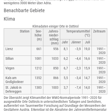
wenigstens 3000 Meter über Adria.
Benachbarte Gebiete
Klima
Klimadaten einiger Orte in Osttirol
Station
See­
Jahres­
Temperatur­mittel
Zeitraum
höhe
nieder-
(°C)
(m)
schlag
Jahr
Jänner
Juli
(mm)
Lienz
661
956
8,1
−3,9
19,0
1991–
2020
Sillian
1081
1033
6,2
−4,4
16,6
1991–
2020
Virgen
1212
850
6,7
−2,3
15,9
1991–
2020
Kals am
1352
866
5,5
−3,4
14,7
1991–
Großglockner
2020
St. Jakob in
1383
1003
3,7
−7,4
14,0
1991–
Defereggen
2020
Die Übersicht zeigt Klimamittel der WMO-Normalperiode 1991–2020 für
ausgewählte Orte Osttirols in unterschiedlichen Tallagen und Seehöhen,
aufbereitet von Tauernwetter Forschung auf Grundlage der Messreihen der
GeoSphere Austria. Erkennbar ist die Abnahme der Jahresmitteltemperatur