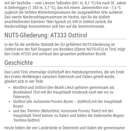
mit der Seehöhe – vom Lienzer Talboden (661 m, 8,1 °C) bis nach St. Jakob
in Defereggen (1.383 m, 3,7 °C), das mit einem Jännermittel von −7,4 °C
zugleich die tiefsten Wintertemperaturen der ausgewählten Orte aufweist.
Das zweite Niederschlagsmaximum im Herbst, das für die südlich
anschließenden Kärntner Täler typisch ist, tritt in Osttirol zurück; die
Niederschläge konzentrieren sich hier auf die Sommermonate.
NUTS-Gliederung: AT333 Osttirol
In der für die amtliche Statistik der EU geführten NUTS-Gliederung ist
Osttirol
eine der fünf Gruppen von Bezirken (Ebene NUTS:AT-2) in Tirol, trägt
den Code
AT333
und umfasst den gesamten politischen Bezirk.
Geschichte
Das Land Tirol, ehemalige Grafschaft des Habsburgerreiches, die am Ende
des Ersten Weltkrieges zwischen Österreich und Italien geteilt wurde,
gliedert sich in vier Teile:
Nordtirol
und
Osttirol
(der
Bezirk Lienz
) gehören gemeinsam als
Bundesland Tirol
mit der Hauptstadt Innsbruck nach wie vor zu
Österreich,
Südtirol
(die
Autonome Provinz Bozen – Südtirol
) mit der Hauptstadt
Bozen
und das
Trentino (Welschtirol, Autonome Provinz Trient)
mit der
Hauptstadt Trient kamen zu Italien und bilden die italienische Region
Trentino-Südtirol.
Heute bilden die vier Landesteile in Österreich und Italien die gemeinsame