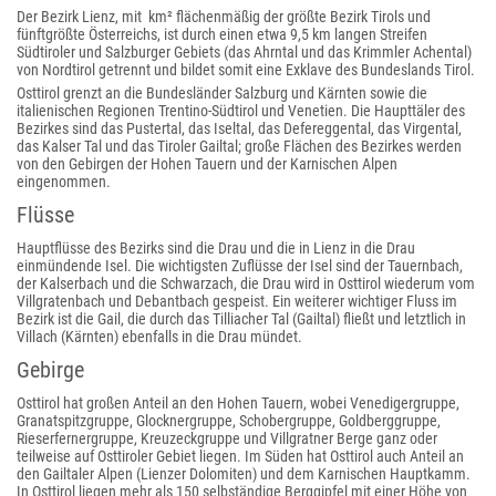
Der Bezirk Lienz, mit km² flächenmäßig der größte Bezirk Tirols und
fünftgrößte Österreichs, ist durch einen etwa 9,5 km langen Streifen
Südtiroler und Salzburger Gebiets (das Ahrntal und das Krimmler Achental)
von Nordtirol getrennt und bildet somit eine Exklave des Bundeslands Tirol.
Osttirol grenzt an die Bundesländer Salzburg und Kärnten sowie die
italienischen Regionen Trentino-Südtirol und Venetien. Die Haupttäler des
Bezirkes sind das Pustertal, das Iseltal, das Defereggental, das Virgental,
das Kalser Tal und das Tiroler Gailtal; große Flächen des Bezirkes werden
von den Gebirgen der Hohen Tauern und der Karnischen Alpen
eingenommen.
Flüsse
Hauptflüsse des Bezirks sind die Drau und die in Lienz in die Drau
einmündende Isel. Die wichtigsten Zuflüsse der Isel sind der Tauernbach,
der Kalserbach und die Schwarzach, die Drau wird in Osttirol wiederum vom
Villgratenbach und Debantbach gespeist. Ein weiterer wichtiger Fluss im
Bezirk ist die Gail, die durch das Tilliacher Tal (Gailtal) fließt und letztlich in
Villach (Kärnten) ebenfalls in die Drau mündet.
Gebirge
Osttirol hat großen Anteil an den Hohen Tauern, wobei Venedigergruppe,
Granatspitzgruppe, Glocknergruppe, Schobergruppe, Goldberggruppe,
Rieserfernergruppe, Kreuzeckgruppe und Villgratner Berge ganz oder
teilweise auf Osttiroler Gebiet liegen. Im Süden hat Osttirol auch Anteil an
den Gailtaler Alpen (Lienzer Dolomiten) und dem Karnischen Hauptkamm.
In Osttirol liegen mehr als 150 selbständige Berggipfel mit einer Höhe von