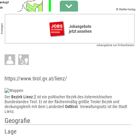
© Städte-Verlag
Anzeigen
Jobangebote
jetzt ansehen
Jobangebote von Drittanbietern
https://www.tirol.gv.at/lienz/
Der
Bezirk Lienz
[] ist ein politischer Bezirk des österreichischen
Bundeslandes Tirol. Er ist der flächenmäßig größte Tiroler Bezirk und
deckungsgleich mit dem Landesteil
Osttirol
. Verwaltungssitz ist die Stadt
Lienz.
Geografie
Lage