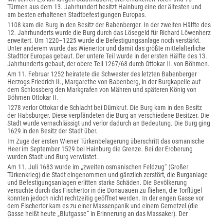
Türmen aus dem 13. Jahrhundert besitzt Hainburg eine der ältesten und
am besten erhaltenen Stadtbefestigungen Europas.
1108 kam die Burg in den Besitz der Babenberger. In der zweiten Hälfte des
12. Jahrhunderts wurde die Burg durch das Lösegeld für Richard Löwenherz
erweitert. Um 1220–1225 wurde die Befestigungsanlage noch verstärkt.
Unter anderem wurde das Wienertor und damit das größte mittelalterliche
Stadttor Europas gebaut. Der untere Teil wurde in der ersten Hälfte des 13.
Jahrhunderts gebaut, der obere Teil 1267/68 durch Ottokar II. von Böhmen.
Am 11. Februar 1252 heiratete die Schwester des letzten Babenberger
Herzogs Friedrich II., Margarethe von Babenberg, in der Burgkapelle auf
dem Schlossberg den Markgrafen von Mähren und späteren König von
Böhmen Ottokar II.
1278 verlor Ottokar die Schlacht bei Dürnkrut. Die Burg kam in den Besitz
der Habsburger. Diese verpfändeten die Burg an verschiedene Besitzer. Die
Stadt wurde vernachlässigt und verlor dadurch an Bedeutung. Die Burg ging
1629 in den Besitz der Stadt über.
Im Zuge der ersten Wiener Türkenbelagerung überschritt das osmanische
Heer im September 1529 bei Hainburg die Grenze. Bei der Eroberung
wurden Stadt und Burg verwüstet.
Am 11. Juli 1683 wurde im „zweiten osmanischen Feldzug“ (Großer
Türkenkrieg) die Stadt eingenommen und gänzlich zerstört, die Burganlage
und Befestigungsanlagen erlitten starke Schäden. Die Bevölkerung
versuchte durch das Fischertor in die Donauauen zu fliehen, die Torflügel
konnten jedoch nicht rechtzeitig geöffnet werden. In der engen Gasse vor
dem Fischertor kam es zu einer Massenpanik und einem Gemetzel (die
Gasse heißt heute „Blutgasse“ in Erinnerung an das Massaker). Der