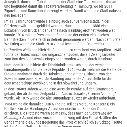
Joseph II. durch das Tabakpatent in der Stadt eine Tabakmanufaktur an
und begründet damit die Tabakverarbeitung in Hainburg, wo bis 2011
Zigaretten und Rauchtabak erzeugt wurden. Damit wurde die Stadt nahezu
neu besiedelt.
Im 19. Jahrhundert wurde Hainburg auch zur Garnisonsstadt, in der
Offiziersanwärter ausgebildet werden. Nachdem bereits 1886 eine
Lokalbahn von Bruck an der Leitha nach Hainburg eröffnet worden war,
konnte 1914 mit der Pressburger Bahn eine der ersten elektrischen
Bahnstrecken in Österreich in Betrieb genommen werden. Nach dem Ersten
Weltkrieg wurde die Stadt 1918 zur östlichsten Stadt Österreichs.
Im Zweiten Weltkrieg blieb die Stadt nahezu verschont von Angriffen. 1945
führte der Todesmarsch der ungarischen Juden, die als Zwangsarbeiter
zum Bau des Südostwalls eingezogen worden waren, durch Hainburg.
Nach dem Krieg bildete die Tabakfabrik praktisch eine der wenigen
Einnahmequellen für die neue Republik (1945 wurde mehr als die Hälfte der
Steuereinnahmen durch die Tabaksteuer bestritten). Obwohl von der
Sowjetarmee besetzt, wurde Hainburg auch erste Anlaufstelle für die
deutschsprachige Bevölkerung in der Slowakei und Ungarn.
In den 1960er Jahren wurde eine Aussichtsstraße auf den Braunsberg
gebaut, der ab diesem Zeitpunkt zur Aussichtswarte „Eiserner Vorhang“
wurde. Ab 1975 wurde die alte Burganlage sukzessiv wieder aufgebaut.
1984 wollte die damalige DOKW (heute Teil des Verbund-Konzerns) ein
Kraftwerk in der Hainburger Au auf der nördlichen Seite der Donau
errichten. Die Proteste waren so massiv, dass nach der
Besetzung der
Hainburger Au
und einer Auseinandersetzung mit den Einsatzkräften der
Gendarmerie die Bundesregierung das Projekt schließlich zurückzog. Heute
ist das Gebiet Teil des Nationalparks Donau-Auen.