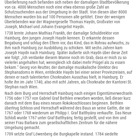
Überlieferung nach befanden sich neben der damaligen Stadtbevölkerung
von ca. 4000 Menschen noch eine etwa ebenso große Zahl an
Schutzsuchenden aus der Umgebung in der Stadt. Von diesen über 8000
Menschen wurden bis auf 100 Personen alle getötet. Einer der wenigen
Überlebenden war der Wagnergeselle Thomas Haydn, Großvater von
Joseph, Michael und Johann Evangelist Haydn.
1738 lernte Johann Mathias Frankh, der damalige Schuldirektor von
Hainburg, den jungen Joseph Haydn kennen. Er erkannte dessen
Begabung und schlug den Eltern vor, das Kind, das in Rohrau aufwuchs, zu
ihm nach Hainburg zur Ausbildung zu schicken. Mit sechs Jahren kam
Joseph Haydn nach Hainburg. Später äußerte sich Haydn über diese Zeit
wie folgt: „Ich verdanke diesem Manne noch im Grab, dass er mich zu so
vielerlei angehalten hat, wenngleich ich dabei mehr Prügel als zu essen
bekam.“ Georg von Reutter, der damalige musikalische Direktor des
Stephansdoms in Wien, entdeckte Haydn bei einer seiner Provinzreisen, auf
denen er nach talentierten Chorknaben Ausschau hielt, in Hainburg. Er
holte ihn im Jahr 1740, also mit acht Jahren, als Chorknabe der Kantorei St.
Stephan nach Wien.
Nach dem Burg und Herrschaft Hainburg nach einigen Eigentümerwechseln
1756 oder 1757 von Gabriel Graf Bethlen erworben worden, ließ dieser kurz
danach mit dem Bau eines neuen Rokokoschlosses beginnen. Bethlen
übertrug Schloss und Herrschaft während des Baus an seine Gattin, die sie
1767 oder 1768 wiederum an Philipp I. Graf Batthyány verkaufte. Das Neue
Schloß wurde 1767 unter Graf Batthyány, fertig gestellt, und von ihm und
seiner Frau Barbara zum gesellschaftlichen Zentrum für die nähere
Umgebung gemacht.
1709 setzte Graf Löwenberg die Burgkapelle instand. 1784 siedelte