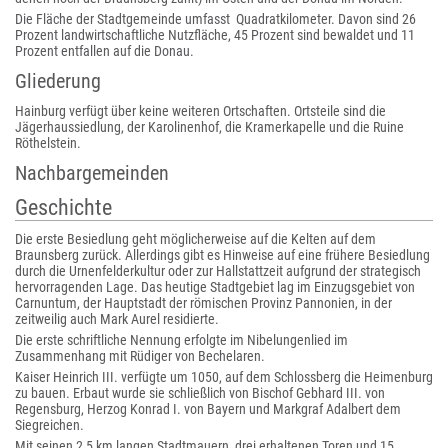
Die Fläche der Stadtgemeinde umfasst Quadratkilometer. Davon sind 26
Prozent landwirtschaftliche Nutzfläche, 45 Prozent sind bewaldet und 11
Prozent entfallen auf die Donau.
Gliederung
Hainburg verfügt über keine weiteren Ortschaften. Ortsteile sind die
Jägerhaussiedlung, der Karolinenhof, die Kramerkapelle und die Ruine
Röthelstein.
Nachbargemeinden
Geschichte
Die erste Besiedlung geht möglicherweise auf die Kelten auf dem
Braunsberg zurück. Allerdings gibt es Hinweise auf eine frühere Besiedlung
durch die Urnenfelderkultur oder zur Hallstattzeit aufgrund der strategisch
hervorragenden Lage. Das heutige Stadtgebiet lag im Einzugsgebiet von
Carnuntum, der Hauptstadt der römischen Provinz Pannonien, in der
zeitweilig auch Mark Aurel residierte.
Die erste schriftliche Nennung erfolgte im Nibelungenlied im
Zusammenhang mit Rüdiger von Bechelaren.
Kaiser Heinrich III. verfügte um 1050, auf dem Schlossberg die Heimenburg
zu bauen. Erbaut wurde sie schließlich von Bischof Gebhard III. von
Regensburg, Herzog Konrad I. von Bayern und Markgraf Adalbert dem
Siegreichen.
Mit seinen 2,5 km langen Stadtmauern, drei erhaltenen Toren und 15