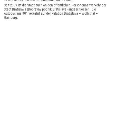
Seit 2009 ist die Stadt auch an den öffentlichen Personennahverkehr der
Stadt Bratislava (Dopravný podnik Bratislava) angeschlossen. Die
Autobuslinie 901 verkehrt auf der Relation Bratislava – Wolfsthal –
Hainburg.
2017 wurde die Stadt Hainburg von der Kultur.Region.Niederösterreich zur
kulturfreundlichsten Gemeinde im Bezirk Bruck an der Leitha
ausgezeichnet.
Am 1. September 2018 kam es mit einem Jet-Pionierboot des
Bundesheeres zu einem Bootsunfall auf der Donau. Im Zuge eines Girl
Camps fuhren 8 junge Teilnehmerinnen mit, ein Boot kenterte an einer
Welle, 2 Frauen, 18 und 22 Jahre alt waren durch ihre Schwimmwesten 39
bzw. 45 Minuten unter dem Boot gefangen und wurden schwer verletzt. Das
Strafverfahren gegen den Bootsführer wurde mit Diversion im Mai 2019
abgeschlossen.
Bevölkerungsentwicklung
Da sich die Grundstückspreise in Bratislava in den 2000er Jahren sehr stark
erhöht haben, ziehen viele Slowaken in das nicht weit entfernte Hainburg,
dessen Einwohnerentwicklung vorher eher negativ war.
Kultur und Sehenswürdigkeiten
Stadtbefestigung Hainburg an der Donau
Katholische Stadtpfarrkirche hl. Philippus und Jakobus
Evangelische Martin-Luther-Kirche
Mariensäule: 1749 von Martin Vögerl errichtet, eine Rokokosäule