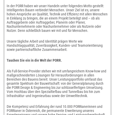
In der PORR haben wir unser Handeln unter folgendes Motto gestellt:
Intelligentes Bauen verbindet Menschen. Unser Ziel ist es, unsere
hohen Ansprüche an Qualität, Technik und Effizienz mit allen Menschen
in Einklang zu bringen, die an einem Projekt beteiligt sind – ob als
Auftraggeberin oder Auftraggeber, Planerin oder Planer,
Nachunternehmerin oder Nachunternehmer oder als Nutzerin oder
Nutzer. Denn schließlich bauen wir mit und für Menschen.
Unsere tägliche Arbeit und Identität prägen Werte wie
Handschlagqualität, Zuverlässigkeit, Kunden- und Teamorientierung
sowie partnerschaftliche Zusammenarbeit.
Tauchen Sie ein in die Welt der PORR.
Als Full-Service-Provider stehen wir mit umfangreichem Know-how und
maßgeschneiderten Lösungen für Herausforderungen in allen
Bereichen des Bauens bereit. Unser Leistungsportfolio umfasst das
gesamte Spektrum der Bauwirtschaft: von der Generalplanung durch
die PORR Design & Engineering bis zur schlüsselfertigen Umsetzung.
Vom Hochbau über den Spezialtiefbau und Tunnelbau bis hin zum
Infrastruktur- und Ingenieurbau sowie der Umwelttechnik.
Die Kompetenz und Erfahrung der rund 10.000 PORRianerinnen und
PORRianer in Österreich, die permanente Erweiterung unseres
Expertenwissens und unsere hohe Service- und Leistungsbereitschaft