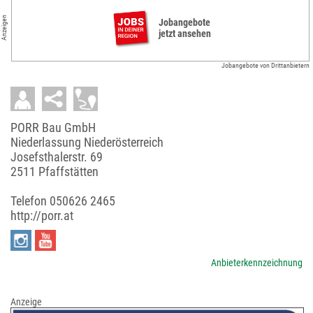
Anzeigen
Jobangebote
jetzt ansehen
Jobangebote von Drittanbietern
PORR Bau GmbH
Niederlassung Niederösterreich
Josefsthalerstr. 69
2511 Pfaffstätten
Telefon
050626 2465
http://porr.at
Anbieterkennzeichnung
Anzeige